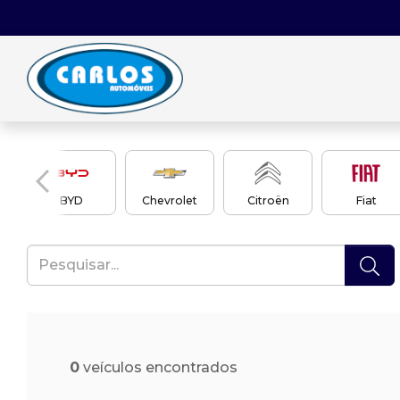
en
BYD
Chevrolet
Citroën
Fiat
0
veículos encontrados