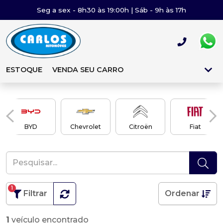
Seg a sex - 8h30 às 19:00h | Sáb - 9h às 17h
ESTOQUE
VENDA SEU CARRO
BYD
Chevrolet
Citroën
Fiat
1
Filtrar
Ordenar
1
veículo encontrado