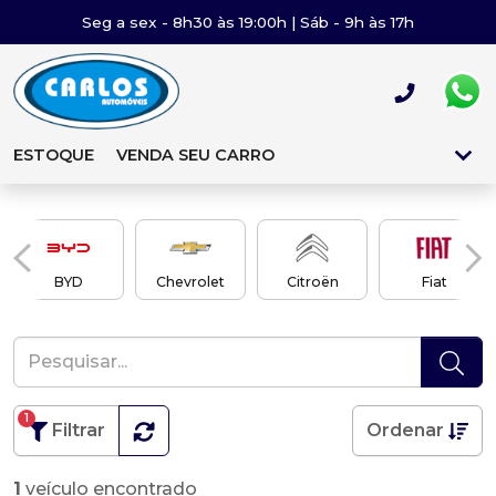
Seg a sex - 8h30 às 19:00h | Sáb - 9h às 17h
ESTOQUE
VENDA SEU CARRO
BYD
Chevrolet
Citroën
Fiat
1
Filtrar
Ordenar
1
veículo encontrado