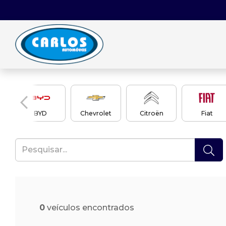
en
BYD
Chevrolet
Citroën
Fiat
0
veículos encontrados