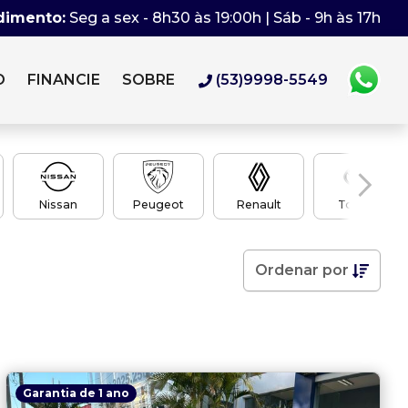
dimento:
Seg a sex - 8h30 às 19:00h | Sáb - 9h às 17h
O
FINANCIE
SOBRE
(53)9998-5549
Nissan
Peugeot
Renault
Toyota
Ordenar
por
Garantia de 1 ano