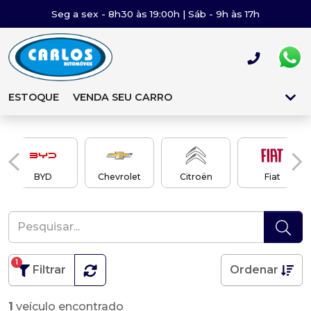
Seg a sex - 8h30 às 19:00h | Sáb - 9h às 17h
ESTOQUE
VENDA SEU CARRO
BYD
Chevrolet
Citroën
Fiat
1
Filtrar
Ordenar
1
veículo encontrado