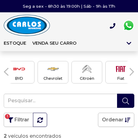
Seg a sex - 8h30 às 19:00h | Sáb - 9h às 17h
ESTOQUE
VENDA SEU CARRO
BYD
Chevrolet
Citroën
Fiat
1
Filtrar
Ordenar
2
veículos encontrados